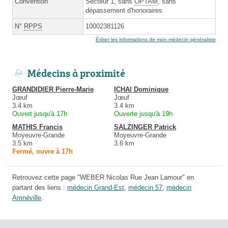
Convention
Secteur 1, sans
OPTAM
, sans
dépassement d'honoraires
N°
RPPS
10002381126
Éditer les informations de mon médecin généraliste
Médecins à proximité
GRANDIDIER Pierre-Marie
ICHAI Dominique
Jœuf
Jœuf
3.4 km
3.4 km
Ouvert jusqu'à 17h
Ouverte jusqu'à 19h
MATHIS Francis
SALZINGER Patrick
Moyeuvre-Grande
Moyeuvre-Grande
3.5 km
3.6 km
Fermé, ouvre à 17h
Retrouvez cette page "WEBER Nicolas Rue Jean Lamour" en
partant des liens :
médecin Grand-Est
,
médecin 57
,
médecin
Amnéville
.