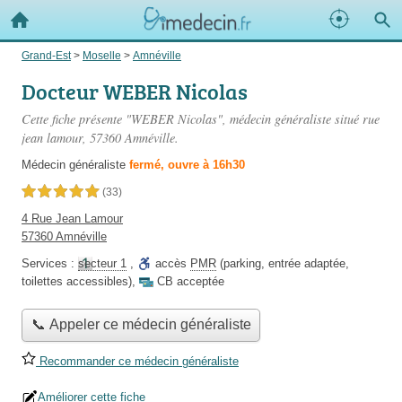
Grand-Est
>
Moselle
>
Amnéville
Docteur WEBER Nicolas
Cette fiche présente "WEBER Nicolas", médecin généraliste situé
rue
jean lamour
, 57360 Amnéville.
Médecin généraliste
fermé, ouvre à 16h30
5,0 étoiles sur 5
(33)
4 Rue Jean Lamour
57360 Amnéville
Services :
secteur 1
,
accès
PMR
(parking, entrée adaptée,
toilettes accessibles)
,
CB acceptée
📞 Appeler ce médecin généraliste
Recommander ce médecin généraliste
Améliorer cette fiche