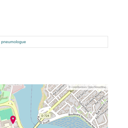
u pneumologue
© contributeurs OpenStreetMap