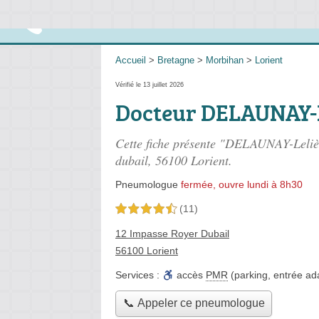
Accueil
>
Bretagne
>
Morbihan
>
Lorient
Vérifié le 13 juillet 2026
Docteur DELAUNAY-L
Cette fiche présente "DELAUNAY-Leliè
dubail
, 56100 Lorient.
Pneumologue
fermée, ouvre lundi à 8h30
(11)
4,5 étoiles sur 5
12 Impasse Royer Dubail
56100 Lorient
Services :
accès
PMR
(parking, entrée ada
📞 Appeler ce pneumologue