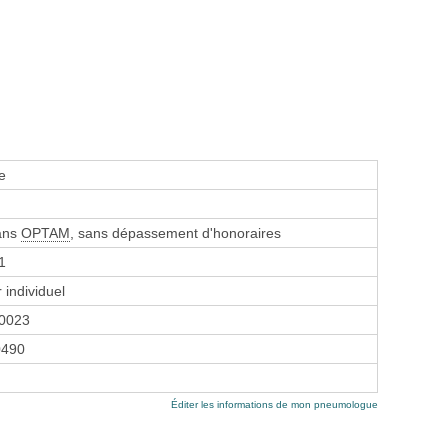
e
sans
OPTAM
, sans dépassement d'honoraires
1
 individuel
0023
0490
Éditer les informations de mon pneumologue