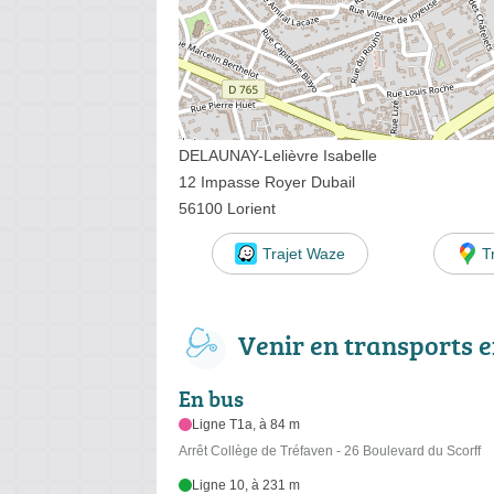
DELAUNAY-Lelièvre Isabelle
12 Impasse Royer Dubail
56100 Lorient
Trajet Waze
T
Venir en transports
En bus
Ligne T1a, à 84 m
Arrêt Collège de Tréfaven - 26 Boulevard du Scorff
Ligne 10, à 231 m