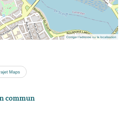
Corriger l’adresse ou la localisation
rajet Maps
 en commun