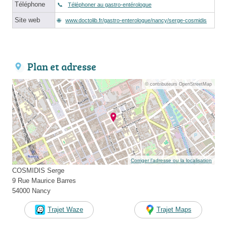
Téléphone
Téléphoner au gastro-entérologue
Site web
www.doctolib.fr/gastro-enterologue/nancy/serge-cosmidis
Plan et adresse
© contributeurs OpenStreetMap
Corriger l’adresse ou la localisation
COSMIDIS Serge
9 Rue Maurice Barres
54000 Nancy
Trajet Waze
Trajet Maps