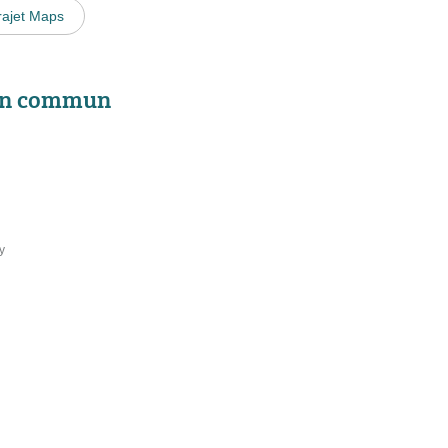
rajet Maps
 en commun
y