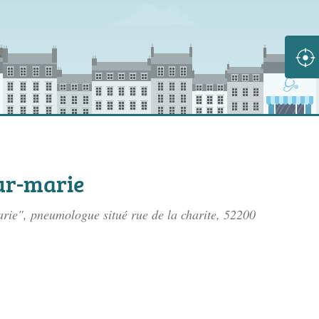
ur-marie
arie", pneumologue situé
rue de la charite
, 52200