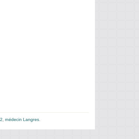
52
,
médecin Langres
.