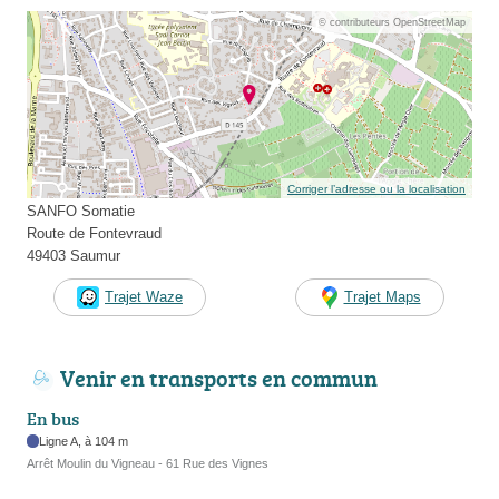
© contributeurs OpenStreetMap
Corriger l’adresse ou la localisation
SANFO Somatie
Route de Fontevraud
49403 Saumur
Trajet Waze
Trajet Maps
Venir en transports en commun
En bus
Ligne A, à 104 m
Arrêt Moulin du Vigneau - 61 Rue des Vignes