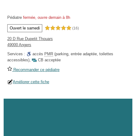
Pédiatre
fermée, ouvre demain à 8h
Ouvert le samedi
5,0 étoiles sur 5
(16)
20 D Rue Dupetit Thouars
49000 Angers
Services :
accès
PMR
(parking, entrée adaptée, toilettes
accessibles)
,
CB acceptée
Recommander ce pédiatre
Améliorer cette fiche