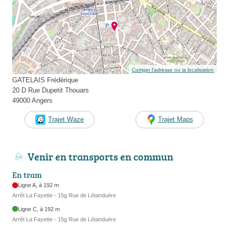
Corriger l’adresse ou la localisation
GATELAIS Frédérique
20 D Rue Dupetit Thouars
49000 Angers
Trajet Waze
Trajet Maps
Venir en transports en commun
En tram
Ligne A, à 192 m
Arrêt La Fayette - 15g Rue de Létanduère
Ligne C, à 192 m
Arrêt La Fayette - 15g Rue de Létanduère