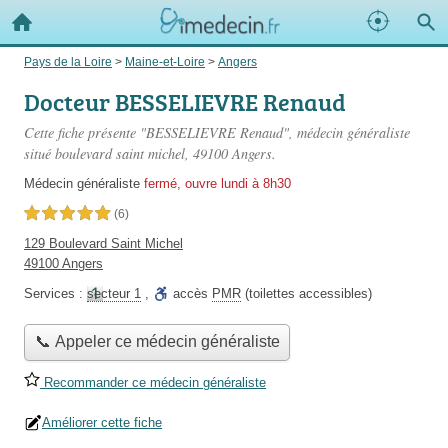
Pays de la Loire
>
Maine-et-Loire
>
Angers
Docteur BESSELIEVRE Renaud
Cette fiche présente "BESSELIEVRE Renaud", médecin généraliste
situé
boulevard saint michel
, 49100 Angers.
Médecin généraliste
fermé, ouvre lundi à 8h30
5,0 étoiles sur 5
(6)
129 Boulevard Saint Michel
49100 Angers
Services :
secteur 1
,
accès
PMR
(toilettes accessibles)
📞 Appeler ce médecin généraliste
Recommander ce médecin généraliste
Améliorer cette fiche