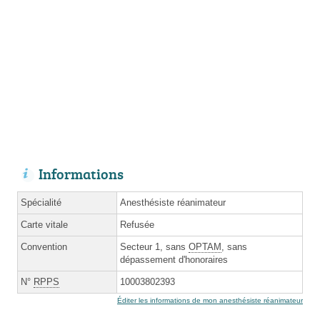
Informations
Spécialité
Anesthésiste réanimateur
Carte vitale
Refusée
Convention
Secteur 1, sans
OPTAM
, sans
dépassement d'honoraires
N°
RPPS
10003802393
Éditer les informations de mon anesthésiste réanimateur