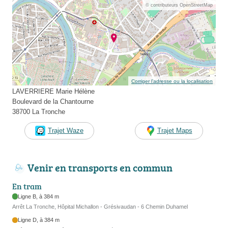
© contributeurs OpenStreetMap
Corriger l’adresse ou la localisation
LAVERRIERE Marie Hélène
Boulevard de la Chantourne
38700 La Tronche
Trajet Waze
Trajet Maps
Venir en transports en commun
En tram
Ligne B, à 384 m
Arrêt La Tronche, Hôpital Michallon - Grésivaudan - 6 Chemin Duhamel
Ligne D, à 384 m