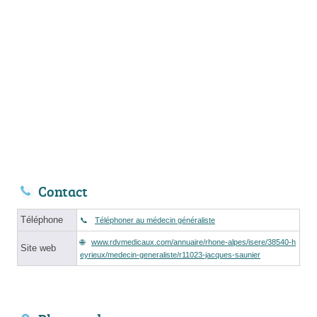
Contact
Téléphone
Téléphoner au médecin généraliste
www.rdvmedicaux.com/annuaire/rhone-alpes/isere/38540-h
Site web
eyrieux/medecin-generaliste/r11023-jacques-saunier