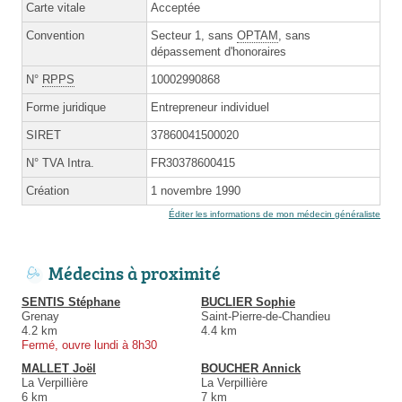
Carte vitale
Acceptée
Convention
Secteur 1, sans
OPTAM
, sans
dépassement d'honoraires
N°
RPPS
10002990868
Forme juridique
Entrepreneur individuel
SIRET
37860041500020
N° TVA Intra.
FR30378600415
Création
1 novembre 1990
Éditer les informations de mon médecin généraliste
Médecins à proximité
SENTIS Stéphane
BUCLIER Sophie
Grenay
Saint-Pierre-de-Chandieu
4.2 km
4.4 km
Fermé, ouvre lundi à 8h30
MALLET Joël
BOUCHER Annick
La Verpillière
La Verpillière
6 km
7 km