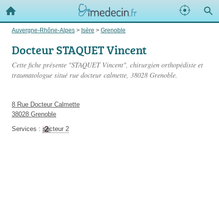
Auvergne-Rhône-Alpes
>
Isère
>
Grenoble
Docteur STAQUET Vincent
Cette fiche présente "STAQUET Vincent", chirurgien orthopédiste et
traumatologue situé
rue docteur calmette
, 38028 Grenoble.
8 Rue Docteur Calmette
38028 Grenoble
Services :
secteur 2