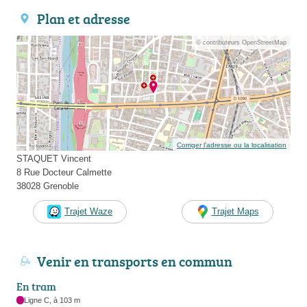
Plan et adresse
© contributeurs OpenStreetMap
Corriger l’adresse ou la localisation
STAQUET Vincent
8 Rue Docteur Calmette
38028 Grenoble
Trajet Waze
Trajet Maps
Venir en transports en commun
En tram
Ligne C, à 103 m