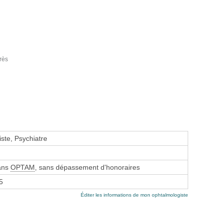
rès
ste, Psychiatre
sans
OPTAM
, sans dépassement d'honoraires
5
Éditer les informations de mon ophtalmologiste