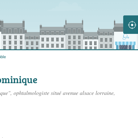
ble
ominique
ue", ophtalmologiste situé
avenue alsace lorraine
,