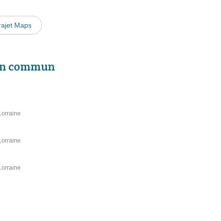
rajet Maps
 en commun
Lorraine
Lorraine
Lorraine