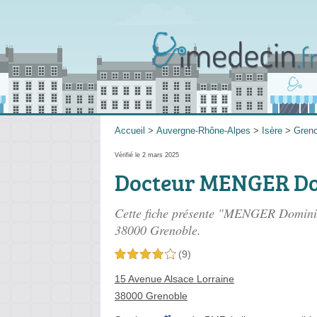
Accueil
>
Auvergne-Rhône-Alpes
>
Isère
>
Greno
Vérifié le 2 mars 2025
Docteur MENGER D
Cette fiche présente "MENGER Dominiq
38000 Grenoble.
(9)
4,0 étoiles sur 5
15 Avenue Alsace Lorraine
38000 Grenoble