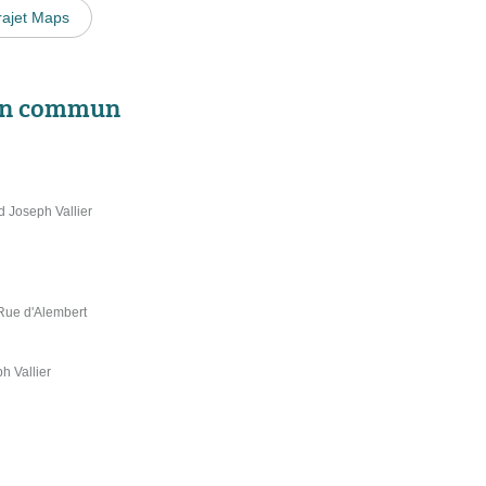
rajet Maps
 en commun
d Joseph Vallier
 Rue d'Alembert
h Vallier