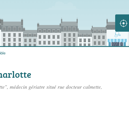
ble
arlotte
e", médecin gériatre situé
rue docteur calmette
,