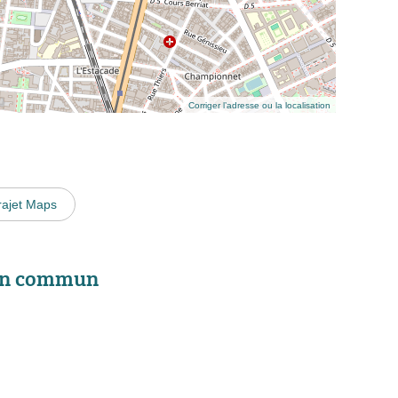
Corriger l’adresse ou la localisation
rajet Maps
 en commun