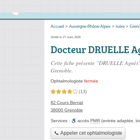
Accueil
>
Auvergne-Rhône-Alpes
>
Isère
>
Greno
Vérifié le 27 mars 2026
Docteur DRUELLE A
Cette fiche présente "DRUELLE Agnès"
Grenoble.
Ophtalmologiste
fermée
(13)
4,0 étoiles sur 5
82 Cours Berriat
38000 Grenoble
Services :
accès
PMR
(entrée adaptée, toi
📞 Appeler cet ophtalmologiste