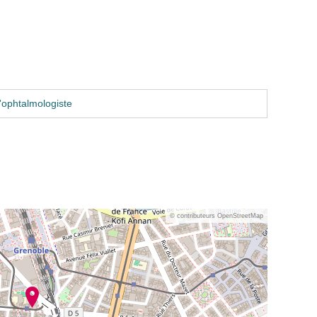
'ophtalmologiste
© contributeurs OpenStreetMap