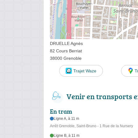
DRUELLE Agnès
82 Cours Berriat
38000 Grenoble
Trajet Waze
T
Venir en transports
En tram
Ligne A, à 11 m
Arrêt Grenoble, Saint-Bruno - 1 Rue de la Nursery
Ligne B, à 11 m