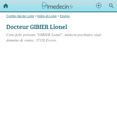
Centre-Val de Loire
>
Indre-et-Loire
>
Esvres
Docteur GIBIER Lionel
Cette fiche présente "GIBIER Lionel", médecin psychiatre situé
domaine de vontes
, 37320 Esvres.