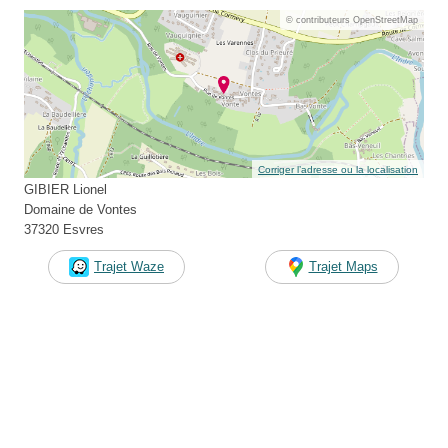
© contributeurs OpenStreetMap
Corriger l’adresse ou la localisation
GIBIER Lionel
Domaine de Vontes
37320 Esvres
Trajet Waze
Trajet Maps