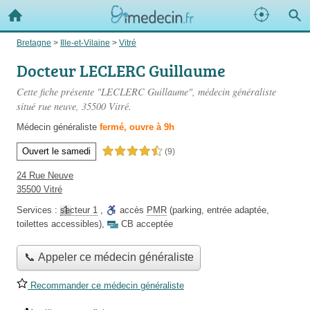
Bretagne
>
Ille-et-Vilaine
>
Vitré
Docteur LECLERC Guillaume
Cette fiche présente "LECLERC Guillaume", médecin généraliste
situé
rue neuve
, 35500 Vitré.
Médecin généraliste
fermé, ouvre à 9h
Ouvert le samedi
4,5 étoiles sur 5
(9)
24 Rue Neuve
35500 Vitré
Services :
secteur 1
,
accès
PMR
(parking, entrée adaptée,
toilettes accessibles)
,
CB acceptée
📞 Appeler ce médecin généraliste
Recommander ce médecin généraliste