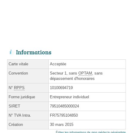
Informations
Carte vitale
Acceptée
Convention
Secteur 1, sans
OPTAM
, sans
dépassement d'honoraires
N°
RPPS
10100694719
Forme juridique
Entrepreneur individuel
SIRET
79510485000024
N° TVA Intra.
FR75795104850
Création
30 mars 2015
Éditer les informations de mon médecin généraliste