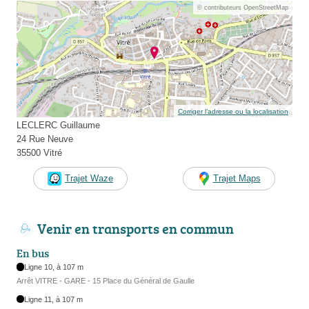
© contributeurs OpenStreetMap
Corriger l’adresse ou la localisation
LECLERC Guillaume
24 Rue Neuve
35500 Vitré
Trajet Waze
Trajet Maps
Venir en transports en commun
En bus
Ligne 10, à 107 m
Arrêt VITRE - GARE - 15 Place du Général de Gaulle
Ligne 11, à 107 m