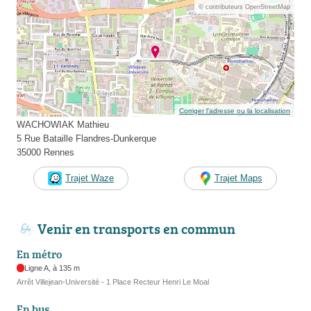
© contributeurs OpenStreetMap
Corriger l’adresse ou la localisation
WACHOWIAK Mathieu
5 Rue Bataille Flandres-Dunkerque
35000 Rennes
Trajet Waze
Trajet Maps
Venir en transports en commun
En métro
Ligne A, à 135 m
Arrêt Villejean-Université - 1 Place Recteur Henri Le Moal
En bus