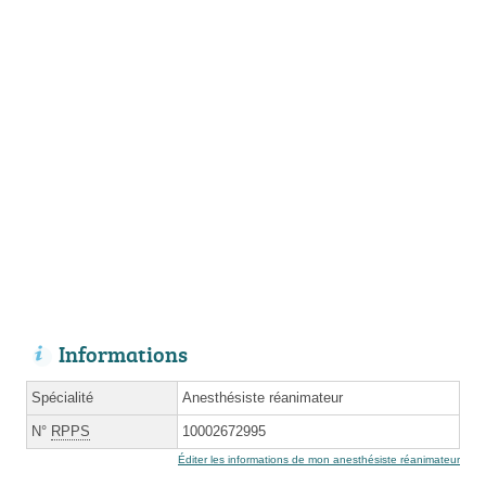
Informations
Spécialité
Anesthésiste réanimateur
N°
RPPS
10002672995
Éditer les informations de mon anesthésiste réanimateur