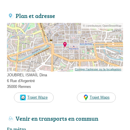
Plan et adresse
© contributeurs OpenStreetMap
Corriger l’adresse ou la localisation
JOUBREL ISMAÏL Dina
6 Rue d'Argentré
35000 Rennes
Trajet Waze
Trajet Maps
Venir en transports en commun
En métro