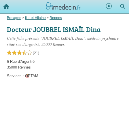
Bretagne
>
Ille-et-Vilaine
>
Rennes
Docteur JOUBREL ISMAÏL Dina
Cette fiche présente "JOUBREL ISMAÏL Dina", médecin psychiatre
situé
rue d'argentré
, 35000 Rennes.
3,5 étoiles sur 5
(21)
6 Rue d'Argentré
35000 Rennes
Services :
OPTAM