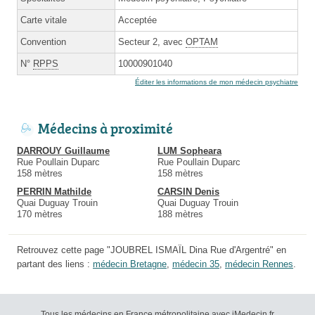
Carte vitale
Acceptée
Convention
Secteur 2, avec
OPTAM
N°
RPPS
10000901040
Éditer les informations de mon médecin psychiatre
Médecins à proximité
DARROUY Guillaume
LUM Sopheara
Rue Poullain Duparc
Rue Poullain Duparc
158 mètres
158 mètres
PERRIN Mathilde
CARSIN Denis
Quai Duguay Trouin
Quai Duguay Trouin
170 mètres
188 mètres
Retrouvez cette page "JOUBREL ISMAÏL Dina Rue d'Argentré" en
partant des liens :
médecin Bretagne
,
médecin 35
,
médecin Rennes
.
Tous les médecins en France métropolitaine avec iMedecin.fr