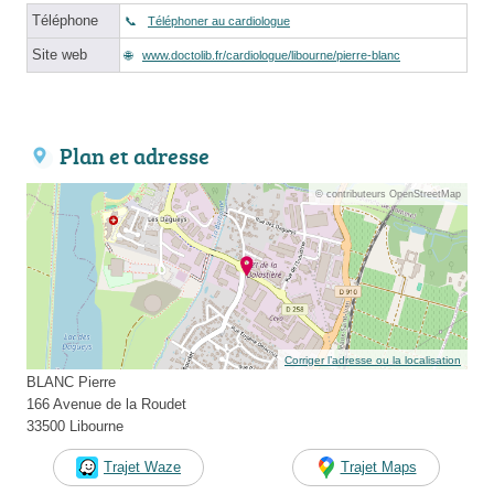
Téléphone
Téléphoner au cardiologue
Site web
www.doctolib.fr/cardiologue/libourne/pierre-blanc
Plan et adresse
© contributeurs OpenStreetMap
Corriger l’adresse ou la localisation
BLANC Pierre
166 Avenue de la Roudet
33500 Libourne
Trajet Waze
Trajet Maps