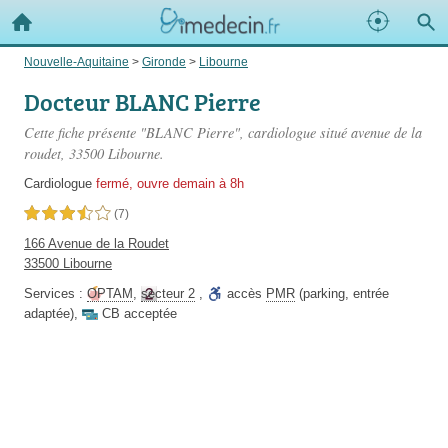
Nouvelle-Aquitaine
>
Gironde
>
Libourne
Docteur BLANC Pierre
Cette fiche présente "BLANC Pierre", cardiologue situé
avenue de la
roudet
, 33500 Libourne.
Cardiologue
fermé, ouvre demain à 8h
3,5 étoiles sur 5
(7)
166 Avenue de la Roudet
33500 Libourne
Services :
OPTAM
,
secteur 2
,
accès
PMR
(parking, entrée
adaptée)
,
CB acceptée