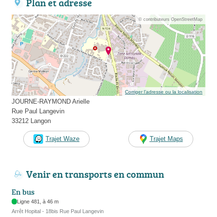
Plan et adresse
© contributeurs OpenStreetMap
Corriger l’adresse ou la localisation
JOURNE-RAYMOND Arielle
Rue Paul Langevin
33212 Langon
Trajet Waze
Trajet Maps
Venir en transports en commun
En bus
Ligne 481, à 46 m
Arrêt Hopital - 18bis Rue Paul Langevin