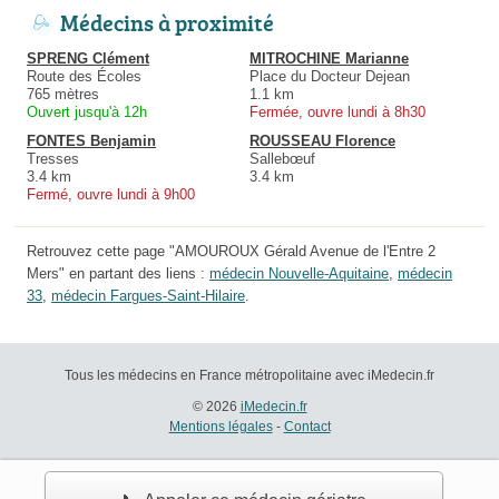
Médecins à proximité
SPRENG Clément
MITROCHINE Marianne
Route des Écoles
Place du Docteur Dejean
765 mètres
1.1 km
Ouvert jusqu'à 12h
Fermée, ouvre lundi à 8h30
FONTES Benjamin
ROUSSEAU Florence
Tresses
Sallebœuf
3.4 km
3.4 km
Fermé, ouvre lundi à 9h00
Retrouvez cette page "AMOUROUX Gérald Avenue de l'Entre 2
Mers" en partant des liens :
médecin Nouvelle-Aquitaine
,
médecin
33
,
médecin Fargues-Saint-Hilaire
.
Tous les médecins en France métropolitaine avec iMedecin.fr
© 2026
iMedecin.fr
Mentions légales
-
Contact