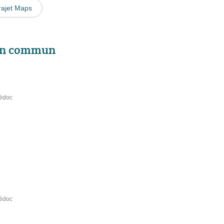
rajet Maps
 en commun
Médoc
Médoc