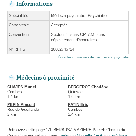
Informations
Spécialités
Médecin psychiatre, Psychiatre
Carte vitale
Acceptée
Convention
Secteur 1, sans
OPTAM
, sans
dépassement d'honoraires
N°
RPPS
10002746724
Éditer les informations de mon médecin psychiatre
Médecins à proximité
CHAJES Muriel
BERGEROT Charlène
Cambes
Quinsac
1.1 km
1.9 km
PERIN Vincent
PATIN Eric
Rue de Guerlande
Cambes
2 km
2.4 km
Retrouvez cette page "ZILBERBUSZ-MAZIERE Patrick Chemin du
Coudot" en partant des liens :
médecin Nouvelle-Aquitaine
,
médecin