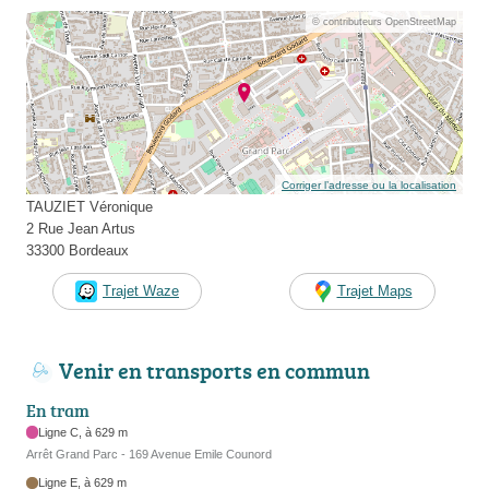
© contributeurs OpenStreetMap
Corriger l’adresse ou la localisation
TAUZIET Véronique
2 Rue Jean Artus
33300 Bordeaux
Trajet Waze
Trajet Maps
Venir en transports en commun
En tram
Ligne C, à 629 m
Arrêt Grand Parc - 169 Avenue Emile Counord
Ligne E, à 629 m