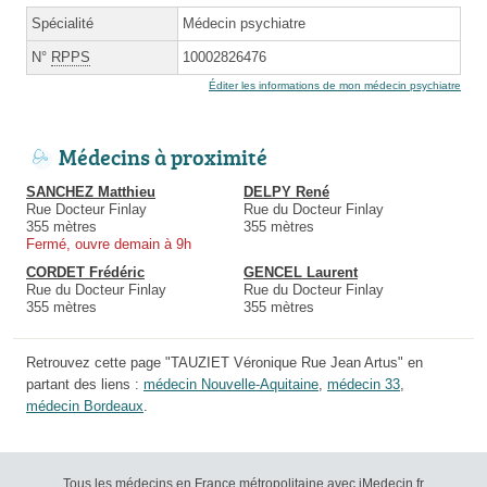
Spécialité
Médecin psychiatre
N°
RPPS
10002826476
Éditer les informations de mon médecin psychiatre
Médecins à proximité
SANCHEZ Matthieu
DELPY René
Rue Docteur Finlay
Rue du Docteur Finlay
355 mètres
355 mètres
Fermé, ouvre demain à 9h
CORDET Frédéric
GENCEL Laurent
Rue du Docteur Finlay
Rue du Docteur Finlay
355 mètres
355 mètres
Retrouvez cette page "TAUZIET Véronique Rue Jean Artus" en
partant des liens :
médecin Nouvelle-Aquitaine
,
médecin 33
,
médecin Bordeaux
.
Tous les médecins en France métropolitaine avec iMedecin.fr