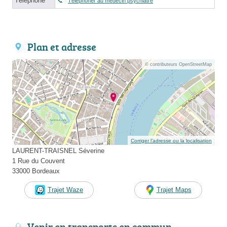
Téléphone
Téléphoner au médecin psychiatre
Plan et adresse
© contributeurs OpenStreetMap
Corriger l’adresse ou la localisation
LAURENT-TRAISNEL Séverine
1 Rue du Couvent
33000 Bordeaux
Trajet Waze
Trajet Maps
Venir en transports en commun