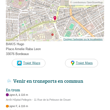
© contributeurs OpenStreetMap
Corriger l’adresse ou la localisation
BAKIS Hugo
Place Amelie Raba Leon
33076 Bordeaux
Trajet Waze
Trajet Maps
Venir en transports en commun
En tram
Ligne A, à 116 m
Arrêt Hôpital Pellegrin - 11 Rue de la Pelouse de Douet
Ligne F, à 116 m