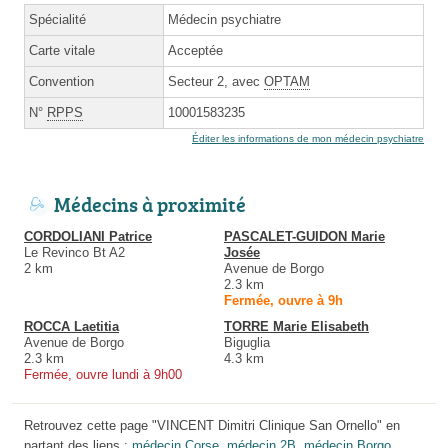
Spécialité
Médecin psychiatre
Carte vitale
Acceptée
Convention
Secteur 2, avec
OPTAM
N°
RPPS
10001583235
Éditer les informations de mon médecin psychiatre
Médecins à proximité
CORDOLIANI Patrice
PASCALET-GUIDON Marie
Le Revinco Bt A2
Josée
2 km
Avenue de Borgo
2.3 km
Fermée, ouvre à 9h
ROCCA Laetitia
TORRE Marie Elisabeth
Avenue de Borgo
Biguglia
2.3 km
4.3 km
Fermée, ouvre lundi à 9h00
Retrouvez cette page "VINCENT Dimitri Clinique San Ornello" en
partant des liens :
médecin Corse
,
médecin 2B
,
médecin Borgo
.