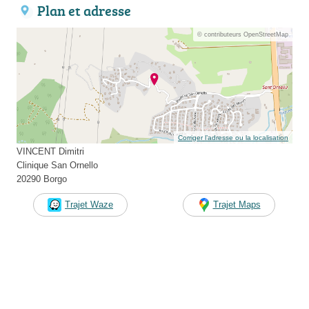
Plan et adresse
© contributeurs OpenStreetMap
Corriger l’adresse ou la localisation
VINCENT Dimitri
Clinique San Ornello
20290 Borgo
Trajet Waze
Trajet Maps