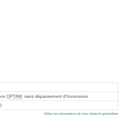
sans
OPTAM
, sans dépassement d'honoraires
0
Éditer les informations de mon médecin généraliste