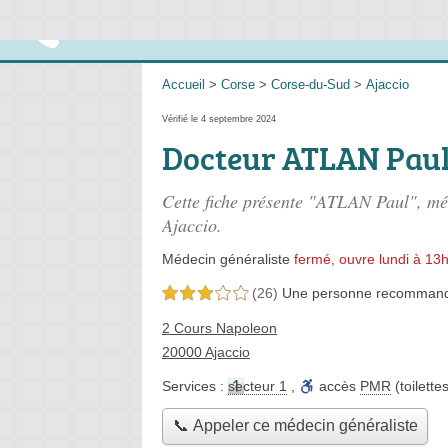
Accueil
>
Corse
>
Corse-du-Sud
>
Ajaccio
Vérifié le 4 septembre 2024
Docteur ATLAN Pau
Cette fiche présente "ATLAN Paul", mé
Ajaccio.
Médecin généraliste
fermé, ouvre lundi à 13
(26)
Une personne
recomman
3,0 étoiles sur 5
2 Cours Napoleon
20000 Ajaccio
Services :
secteur 1
,
accès
PMR
(toilette
📞 Appeler ce médecin généraliste