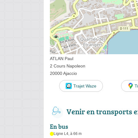
ATLAN Paul
2 Cours Napoleon
20000 Ajaccio
Trajet Waze
T
Venir en transports
En bus
Ligne L4, à 66 m