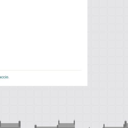
accio
.