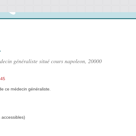
l
decin généraliste situé
cours napoleon
, 20000
h45
de
ce médecin généraliste.
s accessibles)