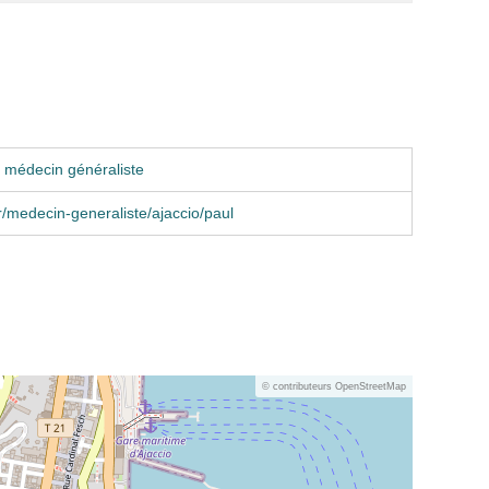
 médecin généraliste
r/medecin-generaliste/ajaccio/paul
© contributeurs OpenStreetMap