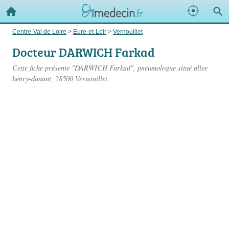
Centre-Val de Loire
>
Eure-et-Loir
>
Vernouillet
Docteur DARWICH Farkad
Cette fiche présente "DARWICH Farkad", pneumologue situé
allee
henry-dunant
, 28500 Vernouillet.