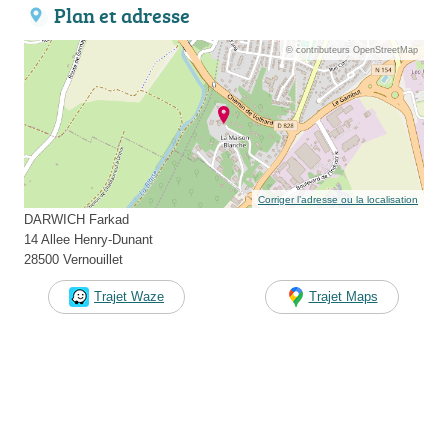
Plan et adresse
© contributeurs OpenStreetMap
Corriger l’adresse ou la localisation
DARWICH Farkad
14 Allee Henry-Dunant
28500 Vernouillet
Trajet Waze
Trajet Maps