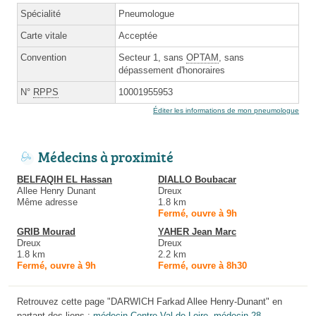
Spécialité
Pneumologue
Carte vitale
Acceptée
Convention
Secteur 1, sans
OPTAM
, sans
dépassement d'honoraires
N°
RPPS
10001955953
Éditer les informations de mon pneumologue
Médecins à proximité
BELFAQIH EL Hassan
DIALLO Boubacar
Allee Henry Dunant
Dreux
Même adresse
1.8 km
Fermé, ouvre à 9h
GRIB Mourad
YAHER Jean Marc
Dreux
Dreux
1.8 km
2.2 km
Fermé, ouvre à 9h
Fermé, ouvre à 8h30
Retrouvez cette page "DARWICH Farkad Allee Henry-Dunant" en
partant des liens :
médecin Centre-Val de Loire
,
médecin 28
,