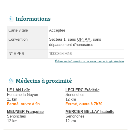
Informations
Carte vitale
Acceptée
Convention
Secteur 1, sans
OPTAM
, sans
dépassement d'honoraires
N°
RPPS
10003989646
Éditer les informations de mon médecin généraliste
Médecins à proximité
LE LAN Loïc
LECLERC Frédéric
Fontaine-la-Guyon
Senonches
11 km
12 km
Fermé, ouvre à 9h
Fermé, ouvre à 7h30
MEUNIER Françoise
MERCIER-BELLAY Isabelle
Senonches
Senonches
12 km
12 km