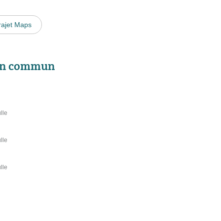
rajet Maps
 en commun
lle
lle
lle