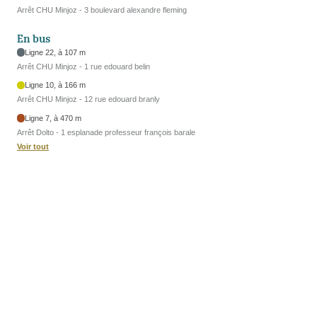
Arrêt CHU Minjoz - 3 boulevard alexandre fleming
En bus
Ligne 22, à 107 m
Arrêt CHU Minjoz - 1 rue edouard belin
Ligne 10, à 166 m
Arrêt CHU Minjoz - 12 rue edouard branly
Ligne 7, à 470 m
Arrêt Dolto - 1 esplanade professeur françois barale
Voir tout