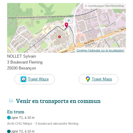
© contributeurs OpenStreetMap
Corriger l’adresse ou la localisation
NOLLET Sylvain
3 Boulevard Fleming
25030 Besançon
Trajet Waze
Trajet Maps
Venir en transports en commun
En tram
Ligne T1, à 10 m
Arrêt CHU Minjoz - 3 boulevard alexandre fleming
Ligne T2, à 10 m