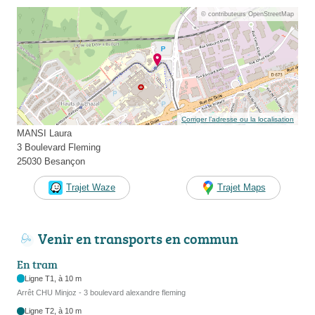
© contributeurs OpenStreetMap
Corriger l’adresse ou la localisation
MANSI Laura
3 Boulevard Fleming
25030 Besançon
Trajet Waze
Trajet Maps
Venir en transports en commun
En tram
Ligne T1, à 10 m
Arrêt CHU Minjoz - 3 boulevard alexandre fleming
Ligne T2, à 10 m