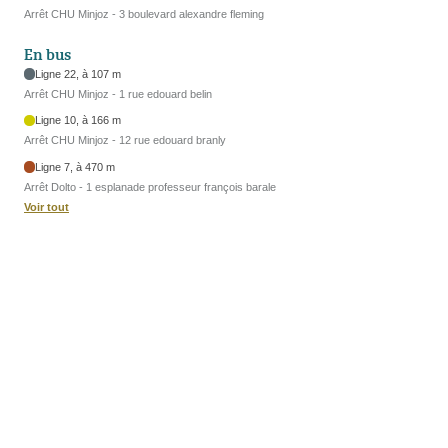
Arrêt CHU Minjoz - 3 boulevard alexandre fleming
En bus
Ligne 22, à 107 m
Arrêt CHU Minjoz - 1 rue edouard belin
Ligne 10, à 166 m
Arrêt CHU Minjoz - 12 rue edouard branly
Ligne 7, à 470 m
Arrêt Dolto - 1 esplanade professeur françois barale
Voir tout