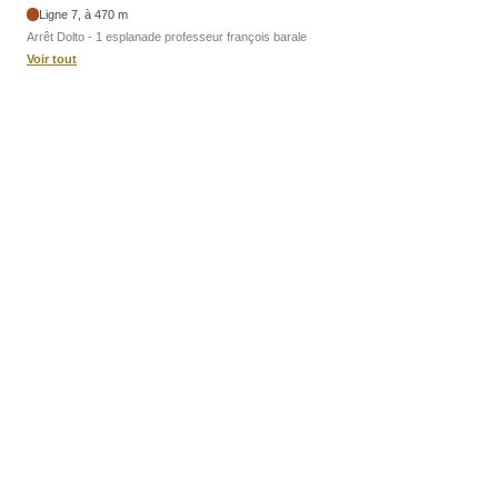
Ligne 7, à 470 m
Arrêt Dolto - 1 esplanade professeur françois barale
Voir tout