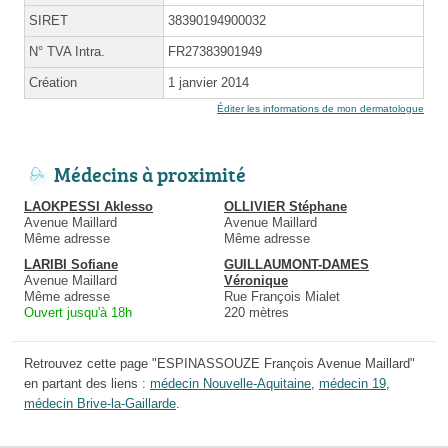
SIRET
38390194900032
N° TVA Intra.
FR27383901949
Création
1 janvier 2014
Éditer les informations de mon dermatologue
Médecins à proximité
LAOKPESSI Aklesso
OLLIVIER Stéphane
Avenue Maillard
Avenue Maillard
Même adresse
Même adresse
LARIBI Sofiane
GUILLAUMONT-DAMES
Avenue Maillard
Véronique
Même adresse
Rue François Mialet
Ouvert jusqu'à 18h
220 mètres
Retrouvez cette page "ESPINASSOUZE François Avenue Maillard"
en partant des liens :
médecin Nouvelle-Aquitaine
,
médecin 19
,
médecin Brive-la-Gaillarde
.