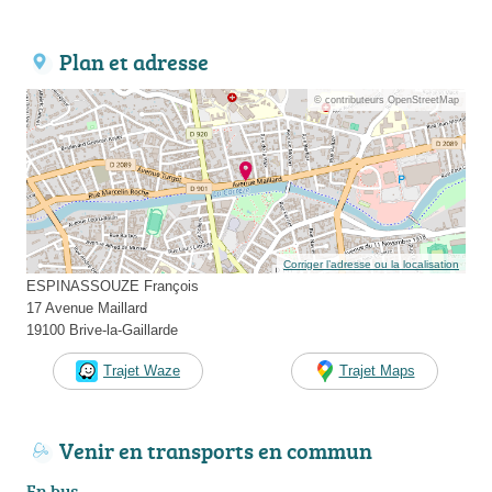
Plan et adresse
© contributeurs OpenStreetMap
Corriger l’adresse ou la localisation
ESPINASSOUZE François
17 Avenue Maillard
19100 Brive-la-Gaillarde
Trajet Waze
Trajet Maps
Venir en transports en commun
En bus