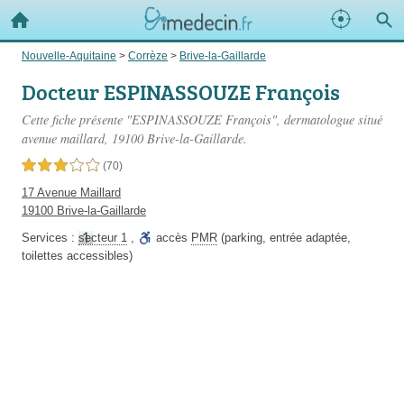
Nouvelle-Aquitaine
>
Corrèze
>
Brive-la-Gaillarde
Docteur ESPINASSOUZE François
Cette fiche présente "ESPINASSOUZE François", dermatologue situé
avenue maillard
, 19100 Brive-la-Gaillarde.
3,0 étoiles sur 5
(70)
17 Avenue Maillard
19100 Brive-la-Gaillarde
Services :
secteur 1
,
accès
PMR
(parking, entrée adaptée,
toilettes accessibles)