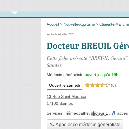
Accueil
>
Nouvelle-Aquitaine
>
Charente-Maritim
Vérifié le 24 juillet 2026
Docteur BREUIL Gér
Cette fiche présente "BREUIL Gérard",
Saintes.
Médecin généraliste
ouvert jusqu'à 19h
Ouvert le samedi
(6)
3,5 étoiles sur 5
13 Rue Saint Maurice
17100 Saintes
Services :
homéopathe
,
secteur 1
,
accès
📞 Appeler ce médecin généraliste