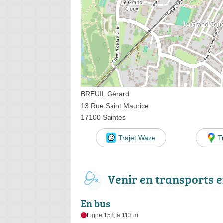
BREUIL Gérard
13 Rue Saint Maurice
17100 Saintes
Trajet Waze
T
Venir en transports
En bus
Ligne 158, à 113 m