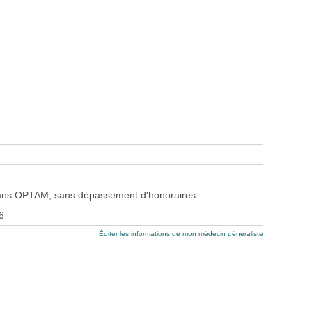
sans
OPTAM
, sans dépassement d'honoraires
6
Éditer les informations de mon médecin généraliste