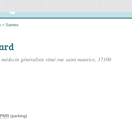
e
>
Saintes
ard
 médecin généraliste situé
rue saint maurice
, 17100
PMR
(parking)