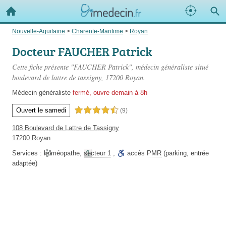
Nouvelle-Aquitaine
>
Charente-Maritime
>
Royan
Docteur FAUCHER Patrick
Cette fiche présente "FAUCHER Patrick", médecin généraliste situé
boulevard de lattre de tassigny
, 17200 Royan.
Médecin généraliste
fermé, ouvre demain à 8h
Ouvert le samedi
4,5 étoiles sur 5
(9)
108 Boulevard de Lattre de Tassigny
17200 Royan
Services :
homéopathe
,
secteur 1
,
accès
PMR
(parking, entrée
adaptée)