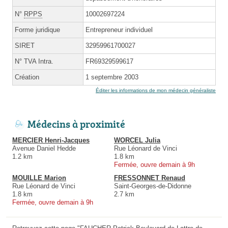
N°
RPPS
10002697224
Forme juridique
Entrepreneur individuel
SIRET
32959961700027
N° TVA Intra.
FR69329599617
Création
1 septembre 2003
Éditer les informations de mon médecin généraliste
Médecins à proximité
MERCIER Henri-Jacques
WORCEL Julia
Avenue Daniel Hedde
Rue Léonard de Vinci
1.2 km
1.8 km
Fermée, ouvre demain à 9h
MOUILLE Marion
FRESSONNET Renaud
Rue Léonard de Vinci
Saint-Georges-de-Didonne
1.8 km
2.7 km
Fermée, ouvre demain à 9h