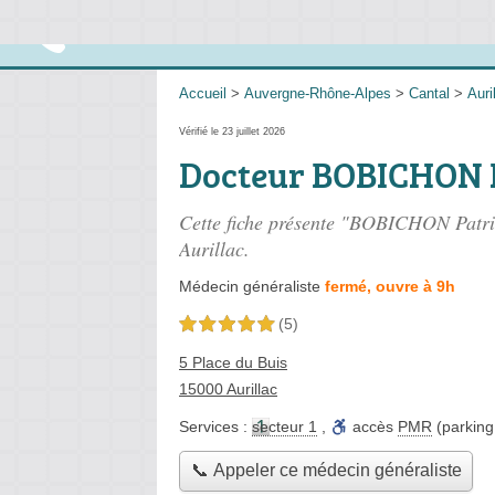
Accueil
>
Auvergne-Rhône-Alpes
>
Cantal
>
Auri
Vérifié le 23 juillet 2026
Docteur BOBICHON 
Cette fiche présente "BOBICHON Patric
Aurillac.
Médecin généraliste
fermé, ouvre à 9h
(5)
5,0 étoiles sur 5
5 Place du Buis
15000 Aurillac
Services :
secteur 1
,
accès
PMR
(parking,
📞 Appeler ce médecin généraliste