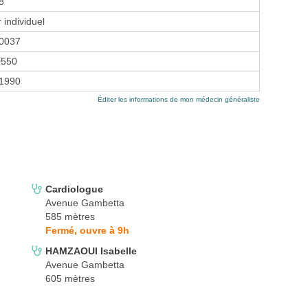
8
 individuel
0037
0550
 1990
Éditer les informations de mon médecin généraliste
Cardiologue
Avenue Gambetta
585 mètres
Fermé, ouvre à 9h
HAMZAOUI Isabelle
Avenue Gambetta
605 mètres