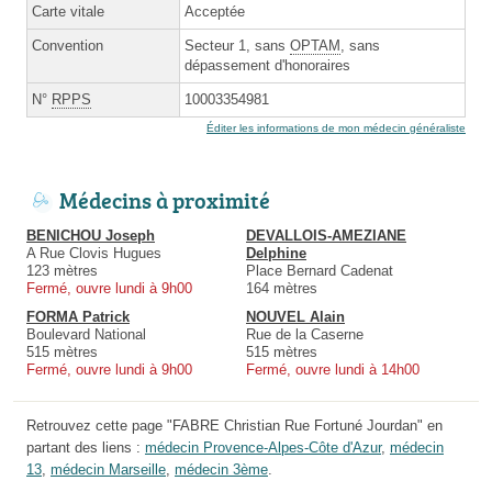
Carte vitale
Acceptée
Convention
Secteur 1, sans
OPTAM
, sans
dépassement d'honoraires
N°
RPPS
10003354981
Éditer les informations de mon médecin généraliste
Médecins à proximité
BENICHOU Joseph
DEVALLOIS-AMEZIANE
A Rue Clovis Hugues
Delphine
123 mètres
Place Bernard Cadenat
Fermé, ouvre lundi à 9h00
164 mètres
FORMA Patrick
NOUVEL Alain
Boulevard National
Rue de la Caserne
515 mètres
515 mètres
Fermé, ouvre lundi à 9h00
Fermé, ouvre lundi à 14h00
Retrouvez cette page "FABRE Christian Rue Fortuné Jourdan" en
partant des liens :
médecin Provence-Alpes-Côte d'Azur
,
médecin
13
,
médecin Marseille
,
médecin 3ème
.