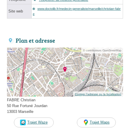
www.doctolib.fr/medecin-generaliste/marseille/christian-fabr
Site web
e
Plan et adresse
© contributeurs OpenStreetMap
Corriger l’adresse ou la localisation
FABRE Christian
50 Rue Fortuné Jourdan
13003 Marseille
Trajet Waze
Trajet Maps