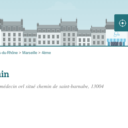
s-du-Rhône
>
Marseille
>
4ème
ain
médecin orl situé
chemin de saint-barnabe
, 13004