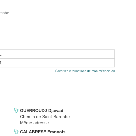
arnabe
L
1
Éditer les informations de mon médecin orl
GUERROUDJ Djawad
Chemin de Saint-Barnabe
Même adresse
CALABRESE François