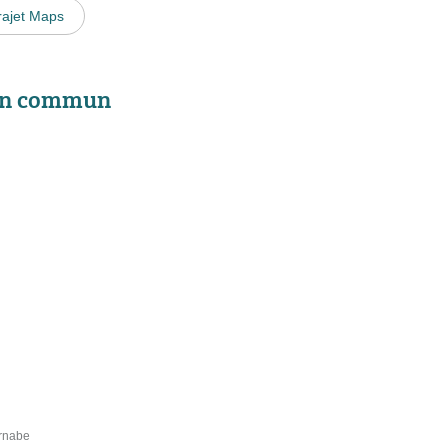
rajet Maps
 en commun
arnabe