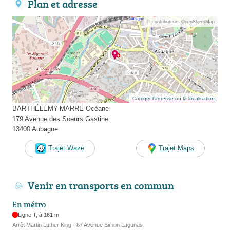
Plan et adresse
© contributeurs OpenStreetMap
Corriger l’adresse ou la localisation
BARTHÉLEMY-MARRE Océane
179 Avenue des Soeurs Gastine
13400 Aubagne
Trajet Waze
Trajet Maps
Venir en transports en commun
En métro
Ligne T, à 161 m
Arrêt Martin Luther King - 87 Avenue Simon Lagunas