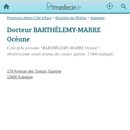
Provence-Alpes-Côte d'Azur
>
Bouches-du-Rhône
>
Aubagne
Docteur BARTHÉLEMY-MARRE
Océane
Cette fiche présente "BARTHÉLEMY-MARRE Océane",
obstétricienne située
avenue des soeurs gastine
, 13400 Aubagne.
179 Avenue des Soeurs Gastine
13400 Aubagne