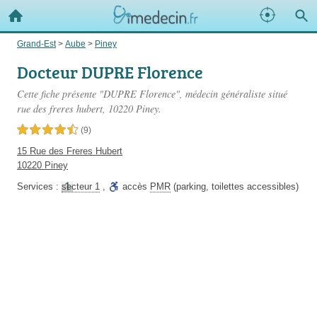
Grand-Est
>
Aube
>
Piney
Docteur DUPRE Florence
Cette fiche présente "DUPRE Florence", médecin généraliste situé
rue des freres hubert
, 10220 Piney.
4,5 étoiles sur 5
(9)
15 Rue des Freres Hubert
10220 Piney
Services :
secteur 1
,
accès
PMR
(parking, toilettes accessibles)