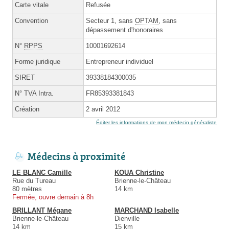
Carte vitale
Refusée
Convention
Secteur 1, sans
OPTAM
, sans
dépassement d'honoraires
N°
RPPS
10001692614
Forme juridique
Entrepreneur individuel
SIRET
39338184300035
N° TVA Intra.
FR85393381843
Création
2 avril 2012
Éditer les informations de mon médecin généraliste
Médecins à proximité
LE BLANC Camille
KOUA Christine
Rue du Tureau
Brienne-le-Château
80 mètres
14 km
Fermée, ouvre demain à 8h
BRILLANT Mégane
MARCHAND Isabelle
Brienne-le-Château
Dienville
14 km
15 km