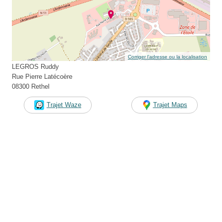
Corriger l’adresse ou la localisation
LEGROS Ruddy
Rue Pierre Latécoère
08300 Rethel
Trajet Waze
Trajet Maps