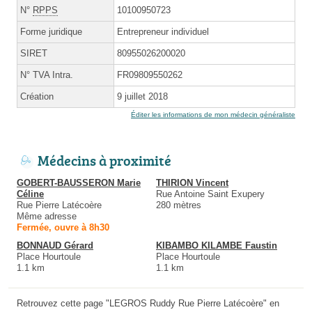
N°
RPPS
10100950723
Forme juridique
Entrepreneur individuel
SIRET
80955026200020
N° TVA Intra.
FR09809550262
Création
9 juillet 2018
Éditer les informations de mon médecin généraliste
Médecins à proximité
GOBERT-BAUSSERON Marie
THIRION Vincent
Céline
Rue Antoine Saint Exupery
Rue Pierre Latécoère
280 mètres
Même adresse
Fermée, ouvre à 8h30
BONNAUD Gérard
KIBAMBO KILAMBE Faustin
Place Hourtoule
Place Hourtoule
1.1 km
1.1 km
Retrouvez cette page "LEGROS Ruddy Rue Pierre Latécoère" en