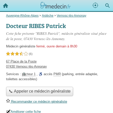
Auvergne-Rhône-Alpes
>
Ardèche
>
Vernosc-lès-Annonay
Docteur RIBES Patrick
Cette fiche présente "RIBES Patrick", médecin généraliste situé
place
de la poste
, 07430 Vernosc-lès-Annonay.
Médecin généraliste
fermé, ouvre demain à 8h30
3,5 étoiles sur 5
(6)
67 Place de la Poste
07430 Vernosc-lès-Annonay
Services :
secteur 1
,
accès
PMR
(parking, entrée adaptée,
toilettes accessibles)
📞 Appeler ce médecin généraliste
Recommander ce médecin généraliste
Améliorer cette fiche