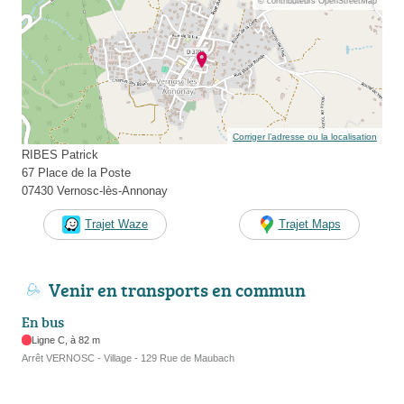
© contributeurs OpenStreetMap
Corriger l’adresse ou la localisation
RIBES Patrick
67 Place de la Poste
07430 Vernosc-lès-Annonay
Trajet Waze
Trajet Maps
Venir en transports en commun
En bus
Ligne C, à 82 m
Arrêt VERNOSC - Village - 129 Rue de Maubach