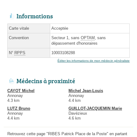
Informations
Carte vitale
Acceptée
Convention
Secteur 1, sans
OPTAM
, sans
dépassement d'honoraires
N°
RPPS
10003108288
Éditer les informations de mon médecin généraliste
Médecins à proximité
CAYOT Michel
Michel Jean-Louis
Annonay
Annonay
4.3 km
4.4 km
LUTZ Bruno
GUILLOT-JACQUEMIN Marie
Annonay
Davézieux
4.4 km
4.6 km
Retrouvez cette page "RIBES Patrick Place de la Poste" en partant