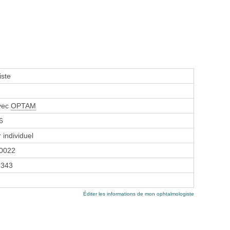
iste
avec
OPTAM
6
 individuel
0022
2343
Éditer les informations de mon ophtalmologiste