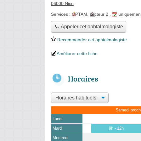
06000 Nice
Services :
OPTAM
,
secteur 2
,
uniquemen
📞 Appeler cet ophtalmologiste
Recommander cet ophtalmologiste
Améliorer cette fiche
Horaires
Samedi proch
Lundi
Mardi
9h - 12h
Mercredi