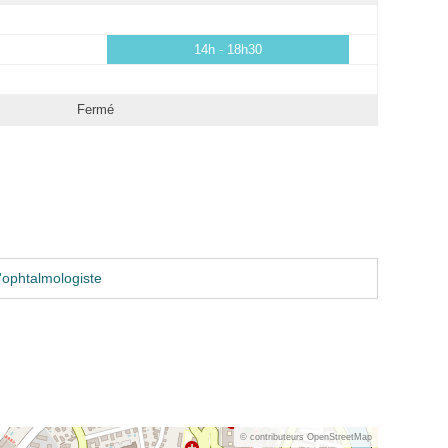
14h - 18h30
Fermé
'ophtalmologiste
© contributeurs OpenStreetMap