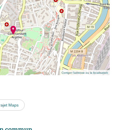
Corriger l’adresse ou la localisation
rajet Maps
 en commun