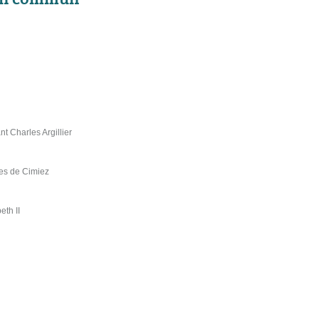
t Charles Argillier
nes de Cimiez
eth II