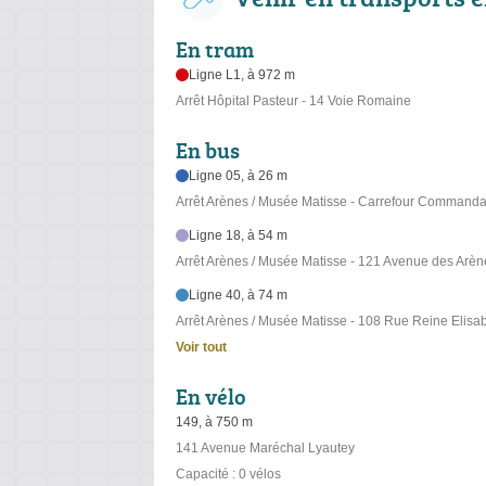
En tram
Ligne L1, à 972 m
Arrêt Hôpital Pasteur - 14 Voie Romaine
En bus
Ligne 05, à 26 m
Arrêt Arènes / Musée Matisse - Carrefour Commandan
Ligne 18, à 54 m
Arrêt Arènes / Musée Matisse - 121 Avenue des Arè
Ligne 40, à 74 m
Arrêt Arènes / Musée Matisse - 108 Rue Reine Elisab
Voir tout
En vélo
149, à 750 m
141 Avenue Maréchal Lyautey
Capacité : 0 vélos