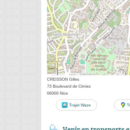
CREISSON Gilles
73 Boulevard de Cimiez
06000 Nice
Trajet Waze
T
Venir en transports