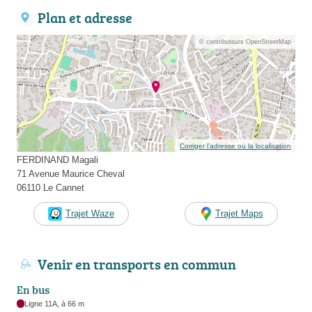
Plan et adresse
© contributeurs OpenStreetMap
Corriger l’adresse ou la localisation
FERDINAND Magali
71 Avenue Maurice Cheval
06110 Le Cannet
Trajet Waze
Trajet Maps
Venir en transports en commun
En bus
Ligne 11A, à 66 m