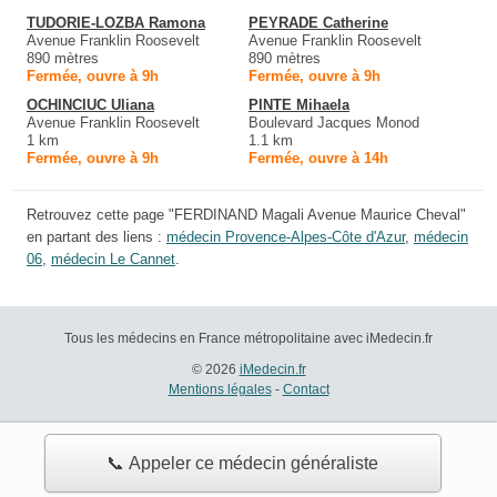
TUDORIE-LOZBA Ramona
PEYRADE Catherine
Avenue Franklin Roosevelt
Avenue Franklin Roosevelt
890 mètres
890 mètres
Fermée, ouvre à 9h
Fermée, ouvre à 9h
OCHINCIUC Uliana
PINTE Mihaela
Avenue Franklin Roosevelt
Boulevard Jacques Monod
1 km
1.1 km
Fermée, ouvre à 9h
Fermée, ouvre à 14h
Retrouvez cette page "FERDINAND Magali Avenue Maurice Cheval"
en partant des liens :
médecin Provence-Alpes-Côte d'Azur
,
médecin
06
,
médecin Le Cannet
.
Tous les médecins en France métropolitaine avec iMedecin.fr
© 2026
iMedecin.fr
Mentions légales
-
Contact
📞 Appeler ce médecin généraliste