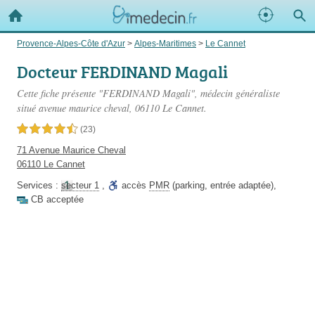
Provence-Alpes-Côte d'Azur
>
Alpes-Maritimes
>
Le Cannet
Docteur FERDINAND Magali
Cette fiche présente "FERDINAND Magali", médecin généraliste
situé
avenue maurice cheval
, 06110 Le Cannet.
4,5 étoiles sur 5
(23)
71 Avenue Maurice Cheval
06110 Le Cannet
Services :
secteur 1
,
accès
PMR
(parking, entrée adaptée)
,
CB acceptée