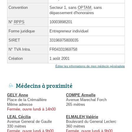
Convention
Secteur 1, sans
OPTAM
, sans
dépassement d'honoraires
N°
RPPS
10003898201
Forme juridique
Entrepreneur individuel
SIRET
33196975800035
N° TVA Intra.
FR04331969758
Création
1 août 2001
Éditer les informations de mon médecin généraliste
Médecins à proximité
GELY Anne
COMPE Armelle
Place de la Crémaillère
Avenue Marechal Forch
Même adresse
265 mètres
Fermée, ouvre lundi à 14h00
LEAL Cécilia
ELMALEH Valérie
Avenue General de Gaulle
Boulevard du General Leclerc
330 mètres
360 mètres
Fermée, ouvre lundi à 9h00
Fermée, ouvre lundi à 9h00