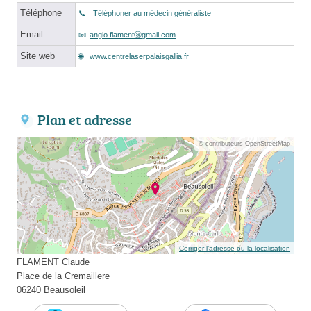
Téléphone
Téléphoner au médecin généraliste
Email
angio.flamentⓐgmail.com
Site web
www.centrelaserpalaisgallia.fr
Plan et adresse
© contributeurs OpenStreetMap
Corriger l’adresse ou la localisation
FLAMENT Claude
Place de la Cremaillere
06240 Beausoleil