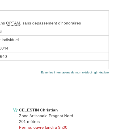
sans
OPTAM
, sans dépassement d'honoraires
6
 individuel
0044
640
Éditer les informations de mon médecin généraliste
CÉLESTIN Christian
Zone Artisanale Pragnat Nord
201 mètres
Fermé, ouvre lundi à 9h00