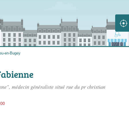
eu-en-Bugey
Fabienne
ne", médecin généraliste situé
rue du pr christian
h00