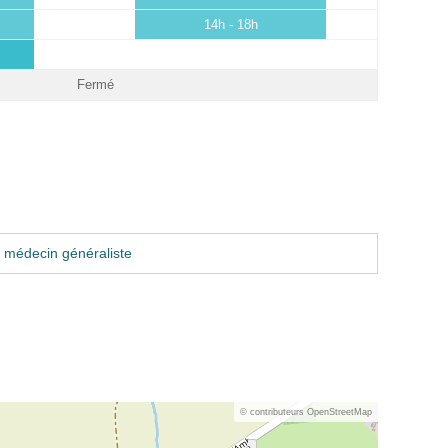
14h - 18h
Fermé
 médecin généraliste
© contributeurs OpenStreetMap