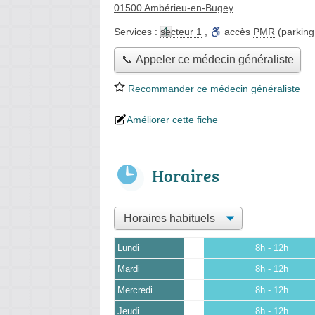
01500 Ambérieu-en-Bugey
Services :
secteur 1
,
accès
PMR
(parking,
📞 Appeler ce médecin généraliste
Recommander ce médecin généraliste
Améliorer cette fiche
Horaires
Lundi
8h - 12h
Mardi
8h - 12h
Mercredi
8h - 12h
Jeudi
8h - 12h